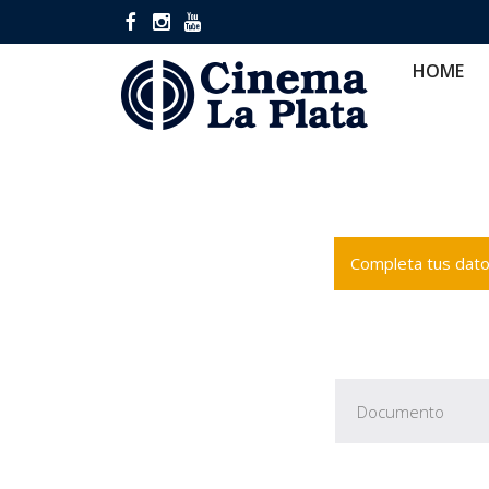
HOME
CINES
CA
HOME
Completa tus datos