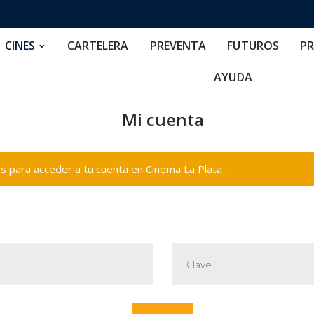
RTELERA
PREVENTA
FUTUROS
PRECIOS
NOS
CINES
CARTELERA
PREVENTA
FUTUROS
PR
AYUDA
Mi cuenta
 para acceder a tu cuenta en Cinema La Plata .