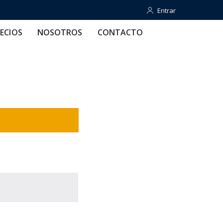
Entrar
Entrar
OTROS
CONTACTO
AYUDA
ECIOS
NOSOTROS
CONTACTO