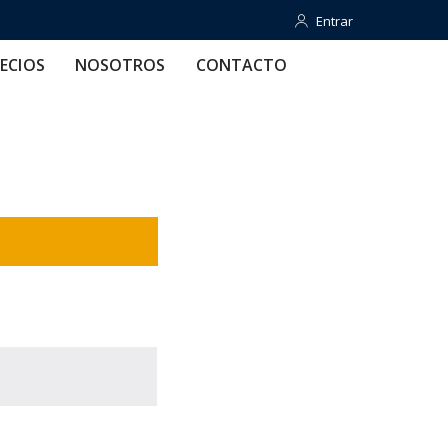
Entrar
Entrar
OTROS
CONTACTO
AYUDA
ECIOS
NOSOTROS
CONTACTO