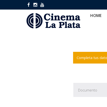
HOME
CINES
CA
HOME
Completa tus datos