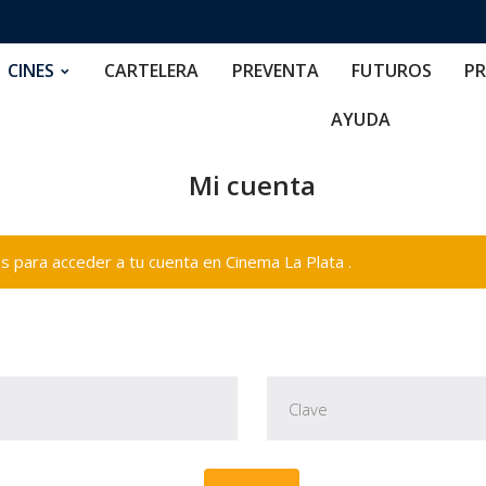
RTELERA
PREVENTA
FUTUROS
PRECIOS
NOS
CINES
CARTELERA
PREVENTA
FUTUROS
PR
AYUDA
Mi cuenta
 para acceder a tu cuenta en Cinema La Plata .