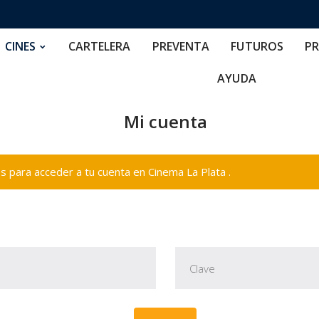
RTELERA
PREVENTA
FUTUROS
PRECIOS
NOS
CINES
CARTELERA
PREVENTA
FUTUROS
PR
AYUDA
Mi cuenta
 para acceder a tu cuenta en Cinema La Plata .