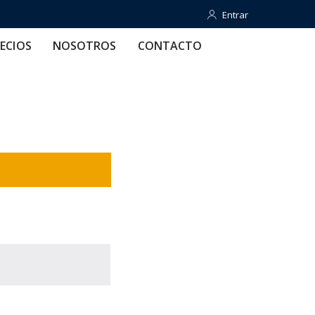
Entrar
Entrar
OTROS
CONTACTO
AYUDA
ECIOS
NOSOTROS
CONTACTO