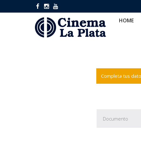
HOME
CINES
CA
HOME
Completa tus datos