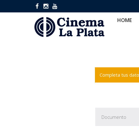
HOME
CINES
CA
HOME
Completa tus datos