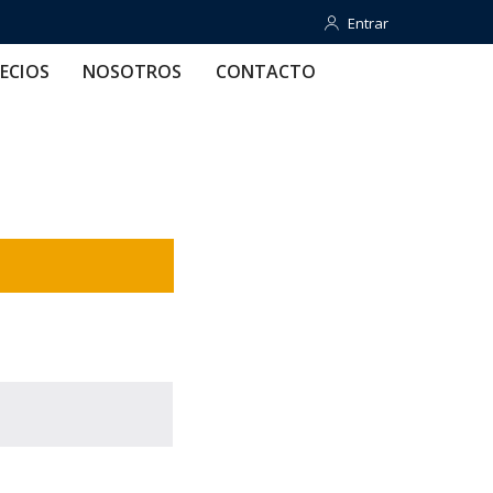
Entrar
Entrar
OTROS
CONTACTO
AYUDA
ECIOS
NOSOTROS
CONTACTO