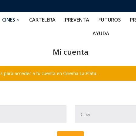
RTELERA
PREVENTA
FUTUROS
PRECIOS
NOS
CINES
CARTELERA
PREVENTA
FUTUROS
PR
AYUDA
Mi cuenta
 para acceder a tu cuenta en Cinema La Plata .