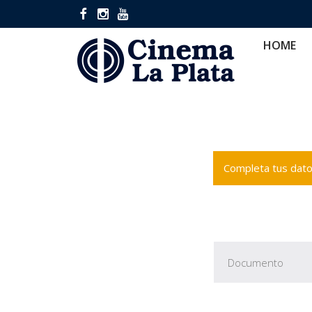
HOME
CINES
CA
HOME
Completa tus datos