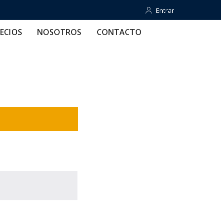
Entrar
Entrar
OTROS
CONTACTO
AYUDA
ECIOS
NOSOTROS
CONTACTO