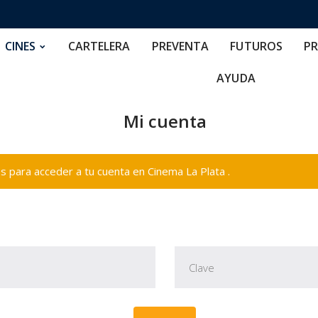
RTELERA
PREVENTA
FUTUROS
PRECIOS
NOS
CINES
CARTELERA
PREVENTA
FUTUROS
PR
AYUDA
Mi cuenta
 para acceder a tu cuenta en Cinema La Plata .