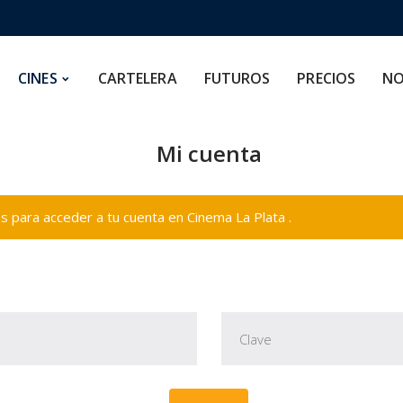
CARTELERA
FUTUROS
PRECIOS
NOSOTROS
CINES
CARTELERA
FUTUROS
PRECIOS
NO
Mi cuenta
 para acceder a tu cuenta en Cinema La Plata .