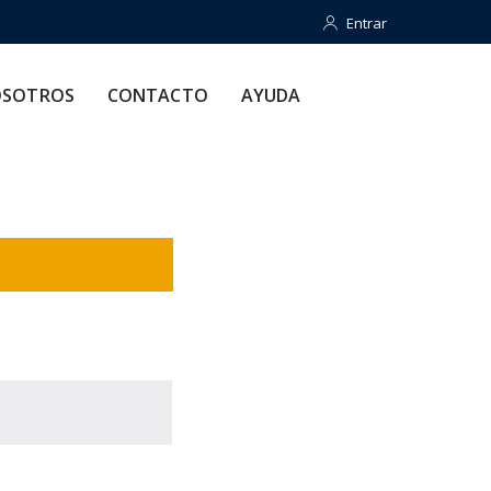
Entrar
Entrar
CONTACTO
AYUDA
SOTROS
CONTACTO
AYUDA