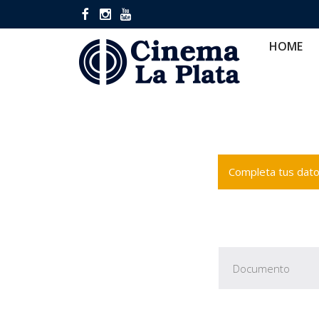
HOME
CINES
CA
HOME
Completa tus datos