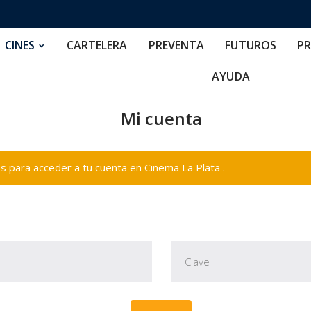
RTELERA
PREVENTA
FUTUROS
PRECIOS
NOS
CINES
CARTELERA
PREVENTA
FUTUROS
PR
AYUDA
Mi cuenta
 para acceder a tu cuenta en Cinema La Plata .