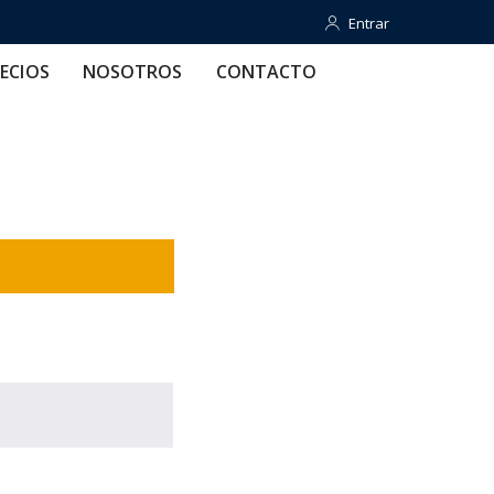
Entrar
Entrar
OTROS
CONTACTO
AYUDA
ECIOS
NOSOTROS
CONTACTO