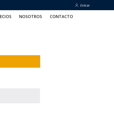
Entrar
Entrar
OTROS
CONTACTO
AYUDA
ECIOS
NOSOTROS
CONTACTO