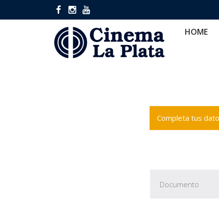
HOME
CINES
CA
HOME
Completa tus datos