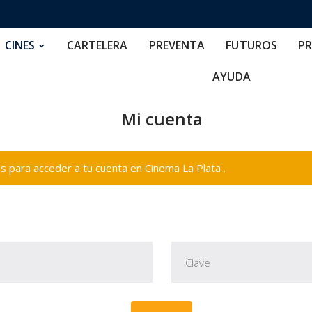
RTELERA
PREVENTA
FUTUROS
PRECIOS
NOS
CINES
CARTELERA
PREVENTA
FUTUROS
PR
AYUDA
Mi cuenta
 para acceder a tu cuenta en Cinema La Plata .