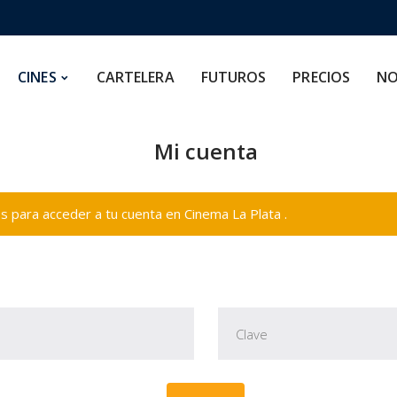
CARTELERA
FUTUROS
PRECIOS
NOSOTROS
CINES
CARTELERA
FUTUROS
PRECIOS
NO
Mi cuenta
 para acceder a tu cuenta en Cinema La Plata .