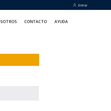
Entrar
Entrar
CONTACTO
AYUDA
SOTROS
CONTACTO
AYUDA