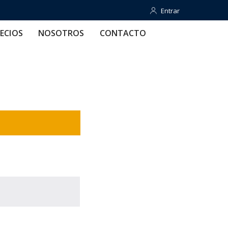
Entrar
Entrar
OTROS
CONTACTO
AYUDA
ECIOS
NOSOTROS
CONTACTO