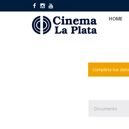
HOME
CINES
CA
HOME
Completa tus datos