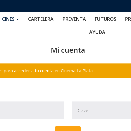
RTELERA
PREVENTA
FUTUROS
PRECIOS
NOS
CINES
CARTELERA
PREVENTA
FUTUROS
PR
AYUDA
Mi cuenta
 para acceder a tu cuenta en Cinema La Plata .