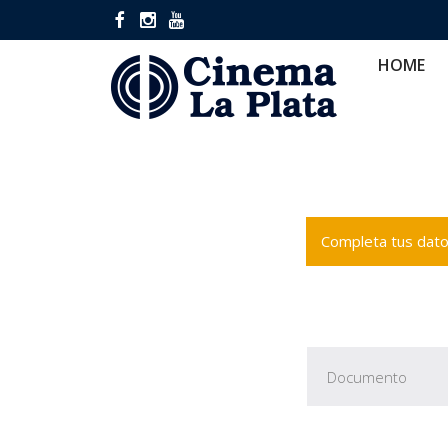
HOME
CINES
CA
HOME
Completa tus datos