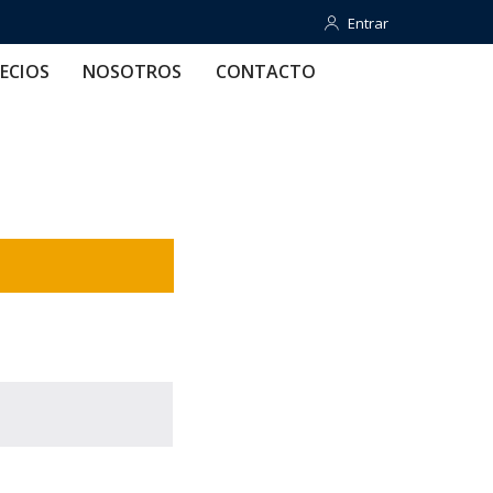
Entrar
Entrar
OTROS
CONTACTO
AYUDA
ECIOS
NOSOTROS
CONTACTO