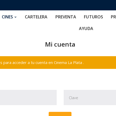
RTELERA
PREVENTA
FUTUROS
PRECIOS
NOS
CINES
CARTELERA
PREVENTA
FUTUROS
PR
AYUDA
Mi cuenta
 para acceder a tu cuenta en Cinema La Plata .