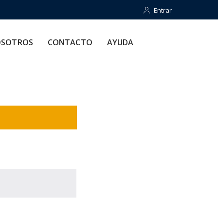
Entrar
Entrar
CONTACTO
AYUDA
SOTROS
CONTACTO
AYUDA