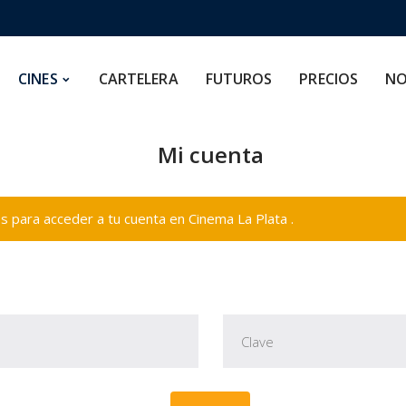
CARTELERA
FUTUROS
PRECIOS
NOSOTROS
CINES
CARTELERA
FUTUROS
PRECIOS
NO
Mi cuenta
 para acceder a tu cuenta en Cinema La Plata .