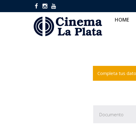
HOME
CINES
CA
HOME
Completa tus datos