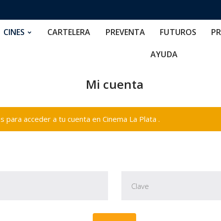
RTELERA
PREVENTA
FUTUROS
PRECIOS
NOS
CINES
CARTELERA
PREVENTA
FUTUROS
PR
AYUDA
Mi cuenta
 para acceder a tu cuenta en Cinema La Plata .