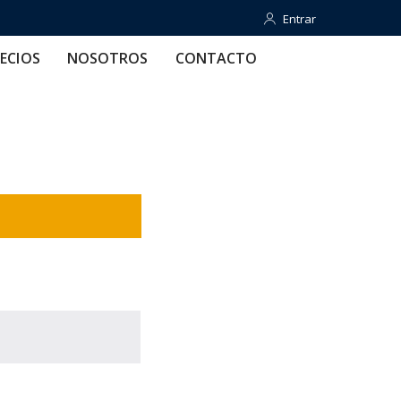
Entrar
Entrar
OTROS
CONTACTO
AYUDA
ECIOS
NOSOTROS
CONTACTO