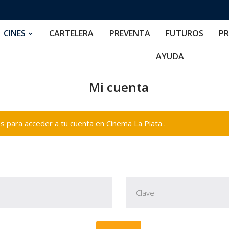
RTELERA
PREVENTA
FUTUROS
PRECIOS
NOS
CINES
CARTELERA
PREVENTA
FUTUROS
PR
AYUDA
Mi cuenta
 para acceder a tu cuenta en Cinema La Plata .