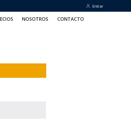
Entrar
Entrar
OTROS
CONTACTO
AYUDA
ECIOS
NOSOTROS
CONTACTO