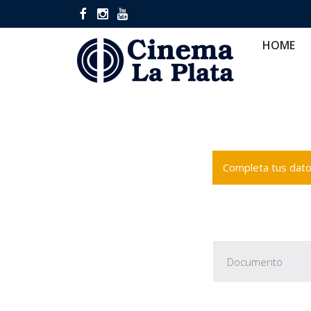
HOME
CINES
CA
HOME
Completa tus datos