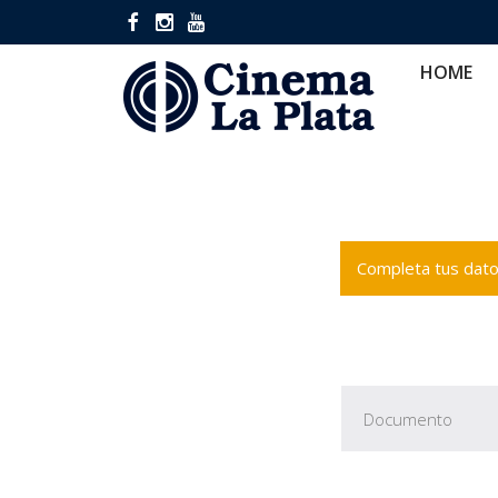
HOME
CINES
CA
HOME
Completa tus datos