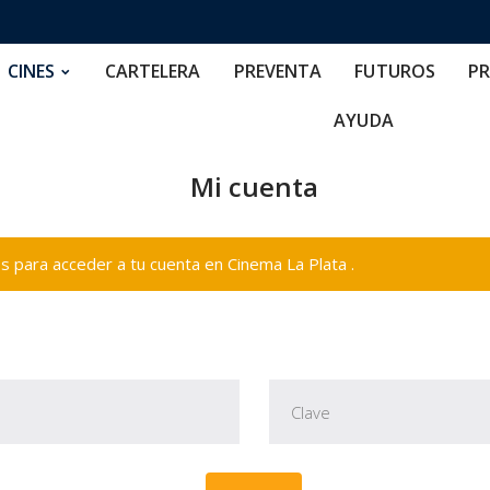
RTELERA
PREVENTA
FUTUROS
PRECIOS
NOS
CINES
CARTELERA
PREVENTA
FUTUROS
PR
AYUDA
Mi cuenta
 para acceder a tu cuenta en Cinema La Plata .