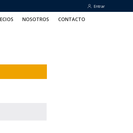
Entrar
Entrar
OTROS
CONTACTO
AYUDA
ECIOS
NOSOTROS
CONTACTO