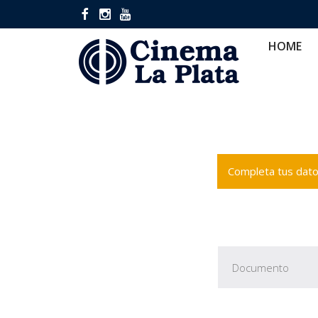
HOME
CINES
CA
HOME
Completa tus datos