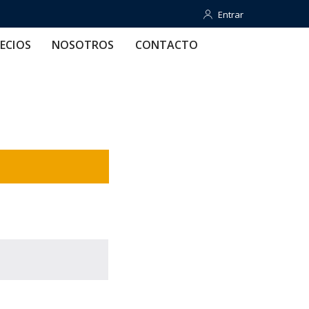
Entrar
Entrar
OTROS
CONTACTO
AYUDA
ECIOS
NOSOTROS
CONTACTO