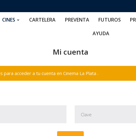
RTELERA
PREVENTA
FUTUROS
PRECIOS
NOS
CINES
CARTELERA
PREVENTA
FUTUROS
PR
AYUDA
Mi cuenta
 para acceder a tu cuenta en Cinema La Plata .