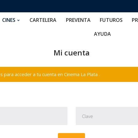
RTELERA
PREVENTA
FUTUROS
PRECIOS
NOS
CINES
CARTELERA
PREVENTA
FUTUROS
PR
AYUDA
Mi cuenta
 para acceder a tu cuenta en Cinema La Plata .