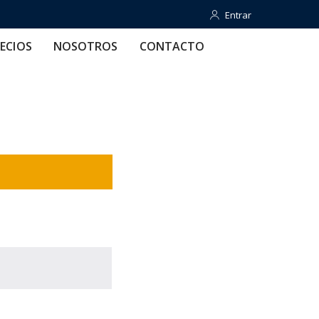
Entrar
Entrar
OTROS
CONTACTO
AYUDA
ECIOS
NOSOTROS
CONTACTO