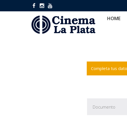
HOME
CINES
CA
HOME
Completa tus datos