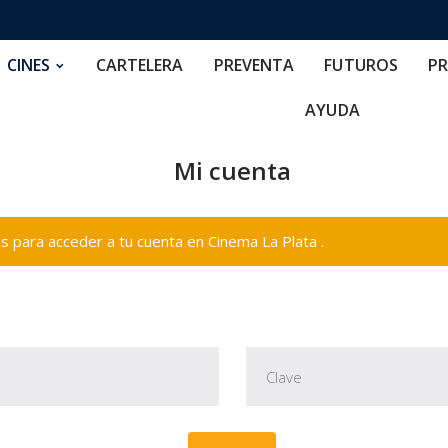
RTELERA
PREVENTA
FUTUROS
PRECIOS
NOS
CINES
CARTELERA
PREVENTA
FUTUROS
PR
AYUDA
Mi cuenta
 para acceder a tu cuenta en Cinema La Plata .