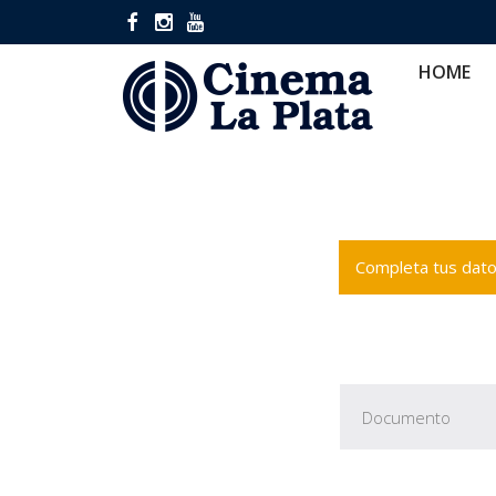
HOME
CINES
CA
HOME
Completa tus datos