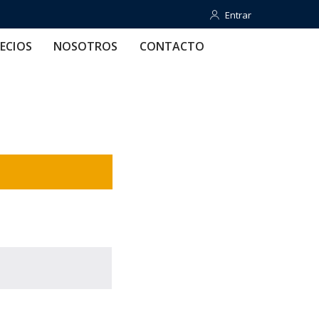
Entrar
Entrar
OTROS
CONTACTO
AYUDA
ECIOS
NOSOTROS
CONTACTO