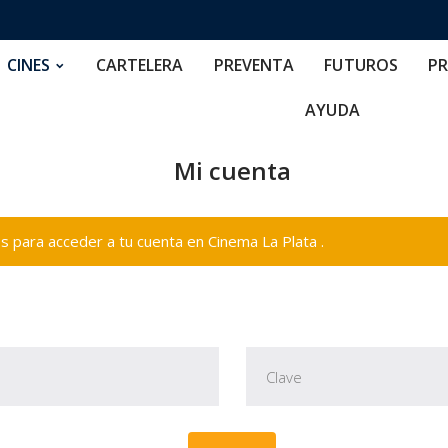
RTELERA
PREVENTA
FUTUROS
PRECIOS
NOS
CINES
CARTELERA
PREVENTA
FUTUROS
PR
AYUDA
Mi cuenta
 para acceder a tu cuenta en Cinema La Plata .