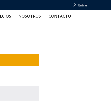
Entrar
Entrar
OTROS
CONTACTO
AYUDA
ECIOS
NOSOTROS
CONTACTO