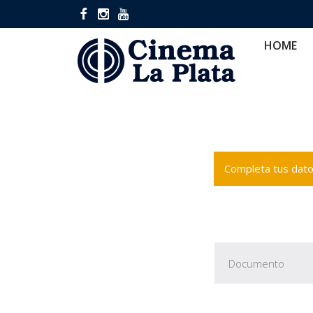
HOME
CINES
CA
HOME
Completa tus datos