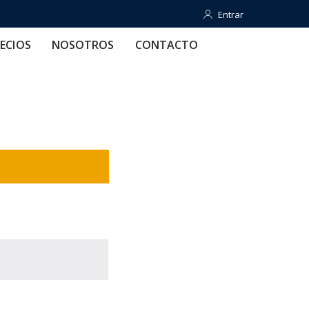
Entrar
Entrar
OTROS
CONTACTO
AYUDA
ECIOS
NOSOTROS
CONTACTO