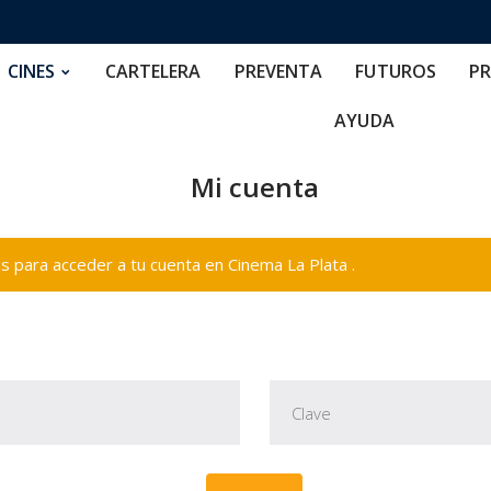
RTELERA
PREVENTA
FUTUROS
PRECIOS
NOS
CINES
CARTELERA
PREVENTA
FUTUROS
PR
AYUDA
Mi cuenta
 para acceder a tu cuenta en Cinema La Plata .