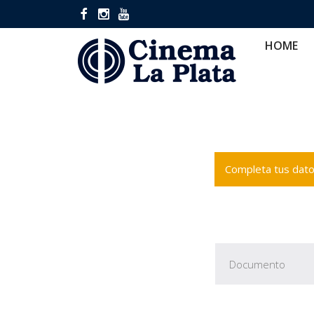
HOME
CINES
CA
HOME
Completa tus datos