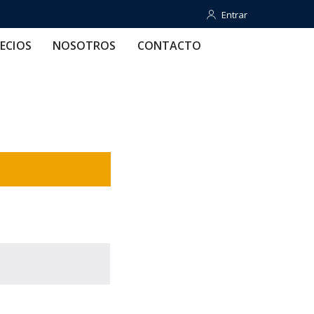
Entrar
Entrar
OTROS
CONTACTO
AYUDA
ECIOS
NOSOTROS
CONTACTO