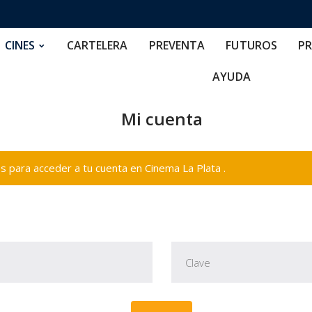
RTELERA
PREVENTA
FUTUROS
PRECIOS
NOS
CINES
CARTELERA
PREVENTA
FUTUROS
PR
AYUDA
Mi cuenta
 para acceder a tu cuenta en Cinema La Plata .