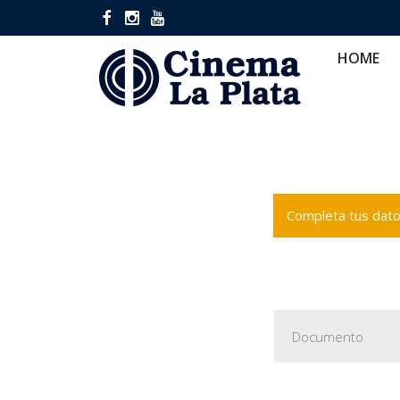
HOME
CINES
CA
HOME
Completa tus datos