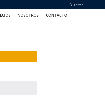
Entrar
Entrar
OTROS
CONTACTO
AYUDA
ECIOS
NOSOTROS
CONTACTO