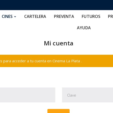
RTELERA
PREVENTA
FUTUROS
PRECIOS
NOS
CINES
CARTELERA
PREVENTA
FUTUROS
PR
AYUDA
Mi cuenta
 para acceder a tu cuenta en Cinema La Plata .