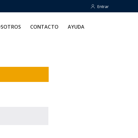
Entrar
Entrar
CONTACTO
AYUDA
SOTROS
CONTACTO
AYUDA