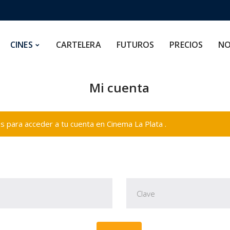
CARTELERA
FUTUROS
PRECIOS
NOSOTROS
CINES
CARTELERA
FUTUROS
PRECIOS
NO
Mi cuenta
 para acceder a tu cuenta en Cinema La Plata .