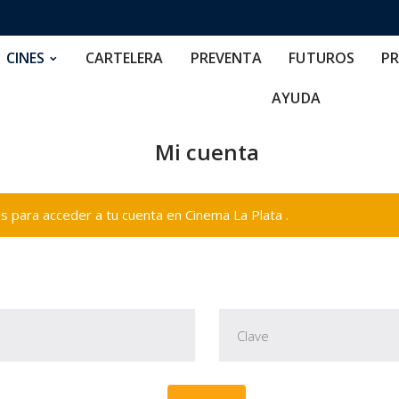
RTELERA
PREVENTA
FUTUROS
PRECIOS
NOS
CINES
CARTELERA
PREVENTA
FUTUROS
PR
AYUDA
Mi cuenta
 para acceder a tu cuenta en Cinema La Plata .