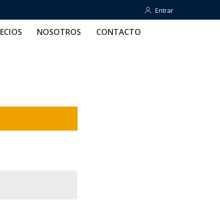
Entrar
Entrar
OTROS
CONTACTO
AYUDA
ECIOS
NOSOTROS
CONTACTO