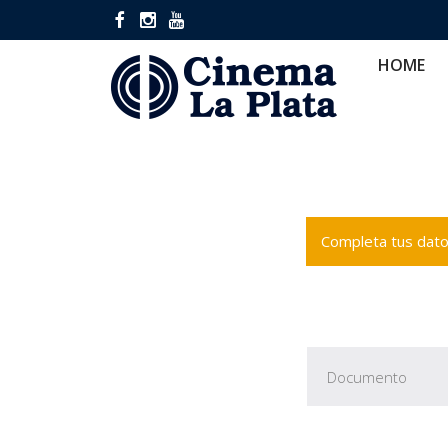
HOME
CINES
CA
HOME
Completa tus datos