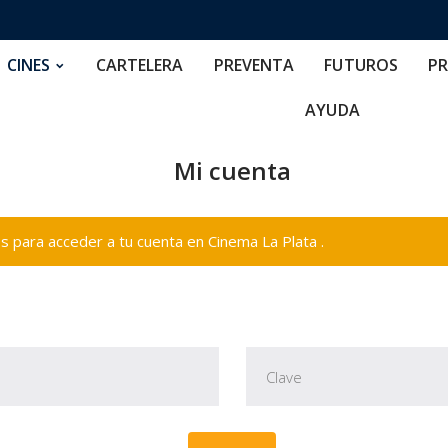
RTELERA
PREVENTA
FUTUROS
PRECIOS
NOS
CINES
CARTELERA
PREVENTA
FUTUROS
PR
AYUDA
Mi cuenta
 para acceder a tu cuenta en Cinema La Plata .