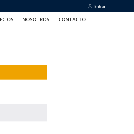
Entrar
Entrar
OTROS
CONTACTO
AYUDA
ECIOS
NOSOTROS
CONTACTO