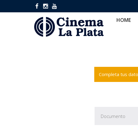
HOME
CINES
CA
HOME
Completa tus datos