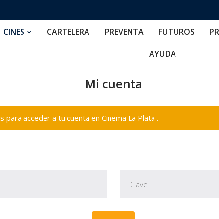
RTELERA
PREVENTA
FUTUROS
PRECIOS
NOS
CINES
CARTELERA
PREVENTA
FUTUROS
PR
AYUDA
Mi cuenta
 para acceder a tu cuenta en Cinema La Plata .