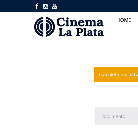
HOME
CINES
CA
HOME
Completa tus datos