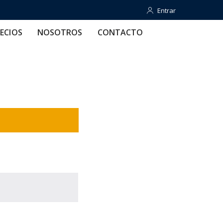
Entrar
Entrar
OTROS
CONTACTO
AYUDA
ECIOS
NOSOTROS
CONTACTO