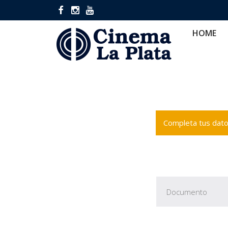
HOME
CINES
CA
HOME
Completa tus datos