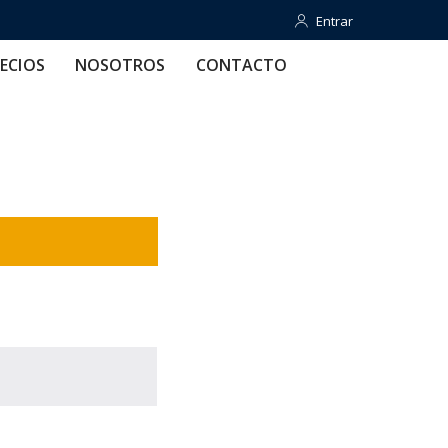
Entrar
Entrar
OTROS
CONTACTO
AYUDA
ECIOS
NOSOTROS
CONTACTO