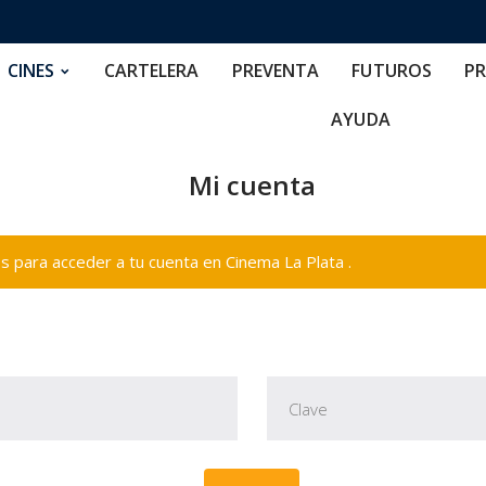
RTELERA
PREVENTA
FUTUROS
PRECIOS
NOS
CINES
CARTELERA
PREVENTA
FUTUROS
PR
AYUDA
Mi cuenta
 para acceder a tu cuenta en Cinema La Plata .