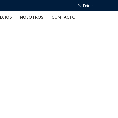
Entrar
Entrar
OTROS
CONTACTO
AYUDA
ECIOS
NOSOTROS
CONTACTO