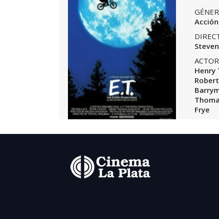
GÉNER
Acción
DIREC
Steven
ACTOR
Henry 
Rober
Barrym
Thomas
Frye