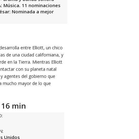
A: Música. 11 nominaciones
 César: Nominada a mejor
esarrolla entre Elliott, un chico
ras de una ciudad californiana, y
e en la Tierra. Mientras Elliott
ntactar con su planeta natal
s y agentes del gobierno que
ura mucho mayor de lo que
116 min
O:
N:
s Unidos