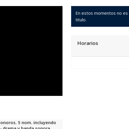
En estos momentos no es po
titulo.
Horarios
 sonoros. 5 nom. incluyendo
a - drama y banda sonora