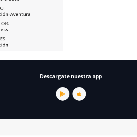
O:
ión-Aventura
TOR:
Hess
ES
ción
Descargate nuestra app