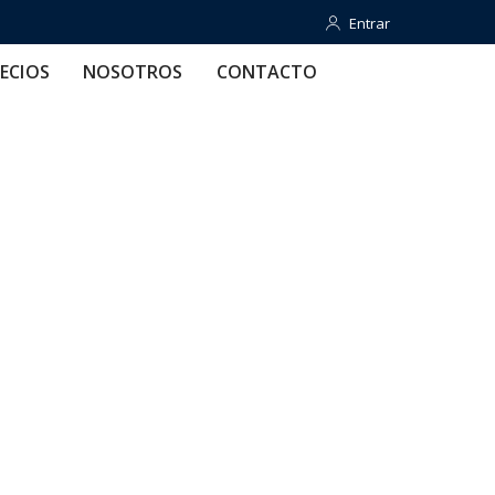
Entrar
Entrar
OTROS
CONTACTO
AYUDA
ECIOS
NOSOTROS
CONTACTO