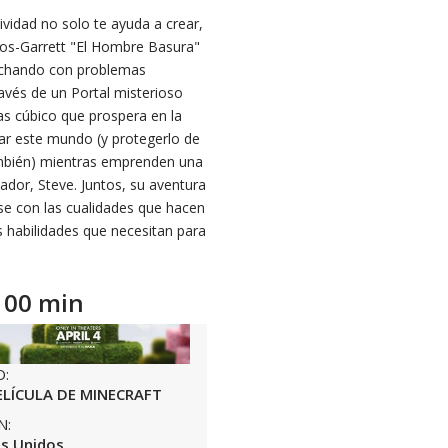
ividad no solo te ayuda a crear,
dos-Garrett "El Hombre Basura"
luchando con problemas
avés de un Portal misterioso
las cúbico que prospera en la
ar este mundo (y protegerlo de
ambién) mientras emprenden una
dor, Steve. Juntos, su aventura
rse con las cualidades que hacen
s habilidades que necesitan para
100 min
O:
ELÍCULA DE MINECRAFT
N:
s Unidos