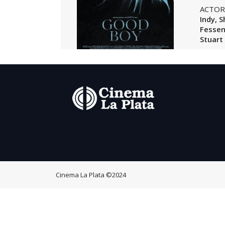
ACTOR
Indy, 
Fessen
Stuart
Cinema La Plata
©2024