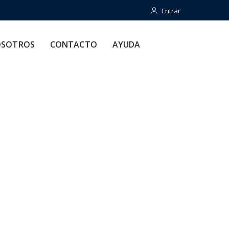
Entrar
Entrar
CONTACTO
AYUDA
SOTROS
CONTACTO
AYUDA