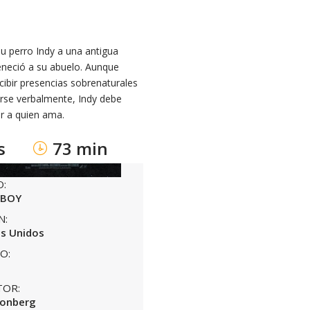
u perro Indy a una antigua
eneció a su abuelo. Aunque
cibir presencias sobrenaturales
arse verbalmente, Indy debe
r a quien ama.
s
73 min
O:
 BOY
N:
s Unidos
O:
TOR:
eonberg