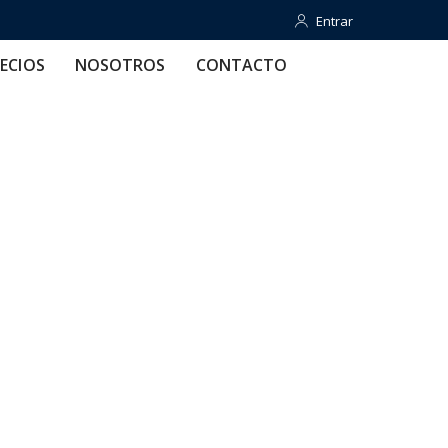
Entrar
Entrar
OTROS
CONTACTO
AYUDA
ECIOS
NOSOTROS
CONTACTO