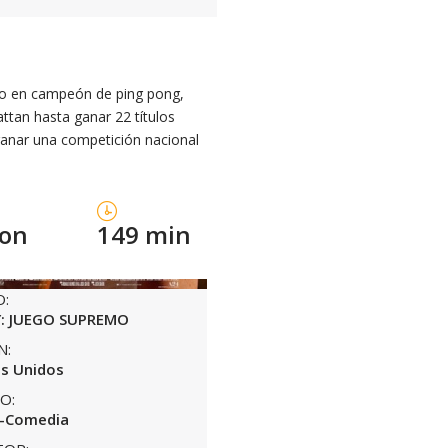
do en campeón de ping pong,
tan hasta ganar 22 títulos
ganar una competición nacional
con
149 min
O:
: JUEGO SUPREMO
N:
s Unidos
O:
-Comedia