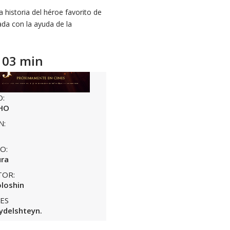
historia del héroe favorito de
da con la ayuda de la
103 min
O:
HO
N:
O:
ura
TOR:
oloshin
ES
ydelshteyn.