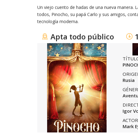
Un viejo cuento de hadas de una nueva manera. La 
todos, Pinocho, su papá Carlo y sus amigos, conta
tecnología moderna.
Apta todo público
TÍTUL
PINOC
ORIGE
Rusia
GÉNER
Avent
DIREC
Igor V
ACTOR
Mark E