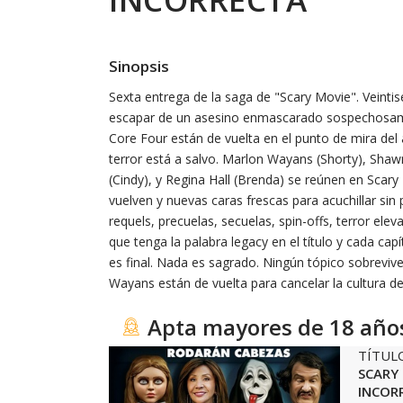
Sinopsis
Sexta entrega de la saga de "Scary Movie". Veinti
escapar de un asesino enmascarado sospechosamen
Core Four están de vuelta en el punto de mira del 
terror está a salvo. Marlon Wayans (Shorty), Sha
(Cindy), y Regina Hall (Brenda) se reúnen en Scary
vuelven y nuevas caras frescas para acuchillar sin
requels, precuelas, secuelas, spin-offs, terror elev
que tenga la palabra legacy en el título y cada capí
es final. Nada es sagrado. Ningún tópico sobrevive
Wayans están de vuelta para cancelar la cultura de
Apta mayores de 18 año
TÍTUL
SCARY
INCOR