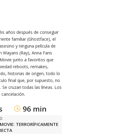
séis años después de conseguir
te familiar (Ghostface), el
asesino y ninguna película de
wn Wayans (Ray), Anna Faris
 Movie junto a favoritos que
 piedad reboots, remakes,
ado, historias de origen, todo lo
tulo final que, por supuesto, no
. Se cruzan todas las líneas. Los
 cancelación.
s
96 min
O:
 MOVIE: TERRORÍFICAMENTE
RECTA