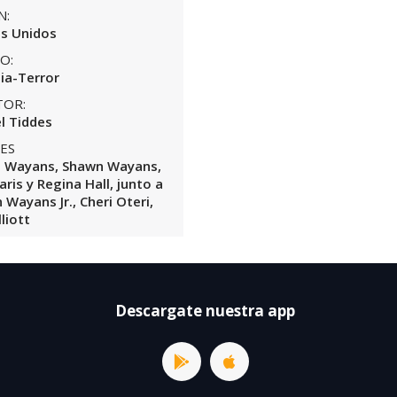
N:
s Unidos
O:
ia-Terror
TOR:
l Tiddes
ES
 Wayans, Shawn Wayans,
ris y Regina Hall, junto a
Wayans Jr., Cheri Oteri,
lliott
Descargate nuestra app