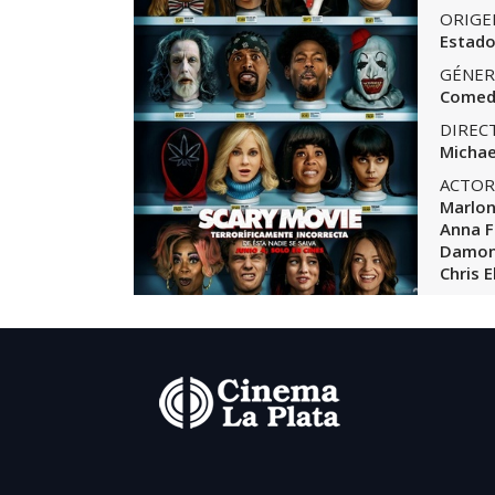
ORIGE
Estado
GÉNER
Comed
DIREC
Michae
ACTOR
Marlon
Anna Fa
Damon 
Chris E