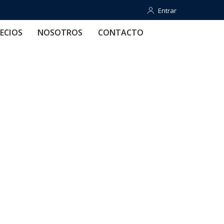
Entrar
Entrar
OTROS
CONTACTO
AYUDA
ECIOS
NOSOTROS
CONTACTO