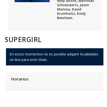
Milly Alcock, Matthias
Schoenaerts, Jason
Momoa, David
Krumholtz, Emily
Beecham.
SUPERGIRL
En estos momentos no es posible adquirir localidades
on-line para este titulo.
Horarios