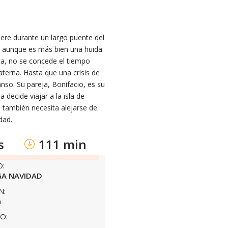
ere durante un largo puente del
o, aunque es más bien una huida
nta, no se concede el tiempo
terna. Hasta que una crisis de
nso. Su pareja, Bonifacio, es su
 decide viajar a la isla de
 también necesita alejarse de
dad.
s
111 min
O:
A NAVIDAD
N:
a
O: