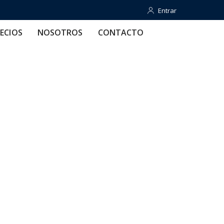
Entrar
Entrar
OTROS
CONTACTO
AYUDA
ECIOS
NOSOTROS
CONTACTO