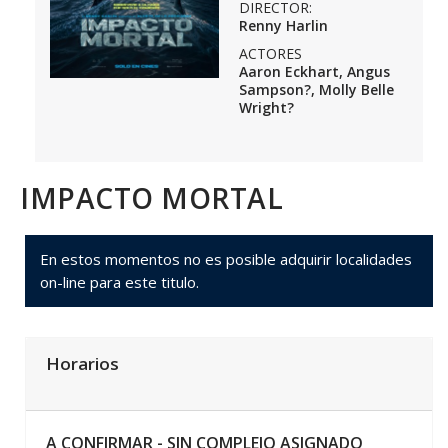
DIRECTOR:
Renny Harlin
ACTORES
Aaron Eckhart, Angus
Sampson?, Molly Belle
Wright?
IMPACTO MORTAL
En estos momentos no es posible adquirir localidades
on-line para este titulo.
Horarios
A CONFIRMAR -
SIN COMPLEJO ASIGNADO