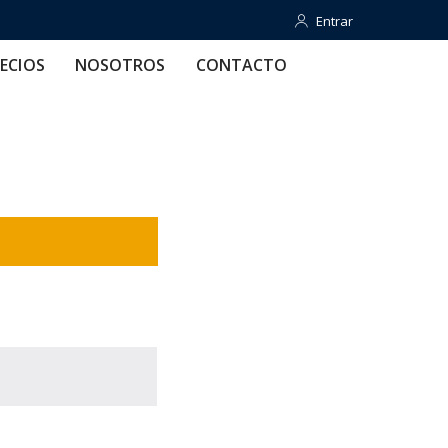
Entrar
Entrar
OTROS
CONTACTO
AYUDA
ECIOS
NOSOTROS
CONTACTO