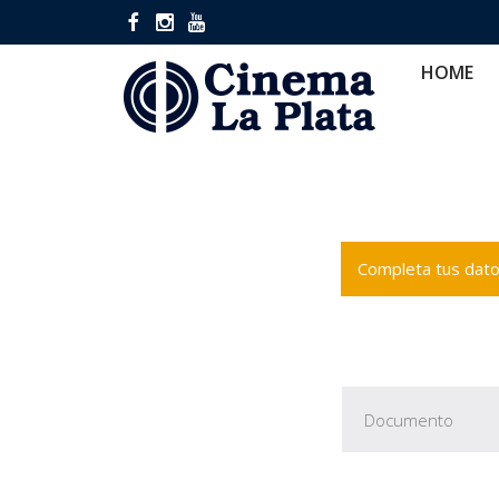
HOME
CINES
CA
HOME
Completa tus datos