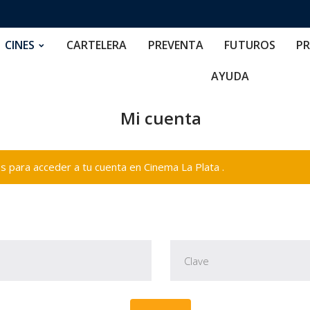
RTELERA
PREVENTA
FUTUROS
PRECIOS
NOS
CINES
CARTELERA
PREVENTA
FUTUROS
PR
AYUDA
Mi cuenta
 para acceder a tu cuenta en Cinema La Plata .